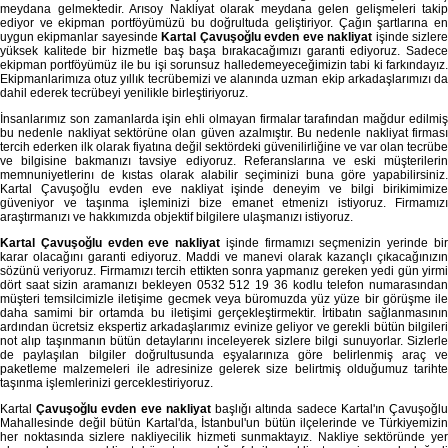
meydana gelmektedir. Arısoy Nakliyat olarak meydana gelen gelişmeleri takip
ediyor ve ekipman portföyümüzü bu doğrultuda geliştiriyor. Çağın şartlarına en
uygun ekipmanlar sayesinde
Kartal Çavuşoğlu evden eve nakliyat
işinde sizler
yüksek kalitede bir hizmetle baş başa bırakacağımızı garanti ediyoruz. Sadece
ekipman portföyümüz ile bu işi sorunsuz halledemeyeceğimizin tabi ki farkındayız.
Ekipmanlarimıza otuz yıllık tecrübemizi ve alanında uzman ekip arkadaşlarımızı da
dahil ederek tecrübeyi yenilikle birleştiriyoruz.
İnsanlarımız son zamanlarda işin ehli olmayan firmalar tarafından mağdur edilmiş
bu nedenle nakliyat sektörüne olan güven azalmıştır. Bu nedenle nakliyat firması
tercih ederken ilk olarak fiyatına değil sektördeki güvenilirliğine ve var olan tecrübe
ve bilgisine bakmanızı tavsiye ediyoruz. Referanslarına ve eski müşterilerin
memnuniyetlerinı de kıstas olarak alabilir seçiminizi buna göre yapabilirsiniz.
Kartal Çavuşoğlu evden eve nakliyat işinde deneyim ve bilgi birikimimize
güveniyor ve taşınma işleminizi bize emanet etmenizı istiyoruz. Firmamızı
araştırmanızı ve hakkımızda objektif bilgilere ulaşmanızı istiyoruz.
Kartal Çavuşoğlu evden eve nakliyat
işinde firmamızı seçmenizin yerinde bi
karar olacağını garanti ediyoruz. Maddi ve manevi olarak kazançlı çıkacağınızın
sözünü veriyoruz. Firmamızı tercih ettikten sonra yapmanız gereken yedi gün yirmi
dört saat sizin aramanızı bekleyen 0532 512 19 36 kodlu telefon numarasından
müşteri temsilcimizle iletişime gecmek veya büromuzda yüz yüze bir görüşme ile
daha samimi bir ortamda bu iletişimi gerçekleştirmektir. İrtibatın sağlanmasının
ardından ücretsiz ekspertiz arkadaşlarımız evinize geliyor ve gerekli bütün bilgileri
not alıp taşınmanın bütün detaylarını inceleyerek sizlere bilgi sunuyorlar. Sizlerle
de paylaşılan bilgiler doğrultusunda eşyalarınıza göre belirlenmiş araç ve
paketleme malzemeleri ile adresinize gelerek size belirtmiş olduğumuz tarihte
taşınma işlemlerinizi gerceklestiriyoruz.
Kartal
Çavuşoğlu evden eve nakliyat
başlığı altında sadece Kartal'ın Çavuşoğl
Mahallesinde değil bütün Kartal'da, İstanbul'un bütün ilçelerinde ve Türkiyemizin
her noktasında sizlere nakliyecilik hizmeti sunmaktayız. Nakliye sektöründe yer