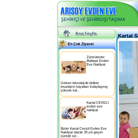
Kartal 
En Çok Ziyaret
Zümrütevler
Maltepe Evden
Eve Nakliyat
Gelsen teknoloji ile birlikte
insanların hayatları kolaylaşmış
yüksek kal...
Kartal CEVİZLİ
evden eve
nakliyat
Bizler Kartal Cevizli Evden Eve
Nakliyat olarak 30 yılı geçen
süredir siz...