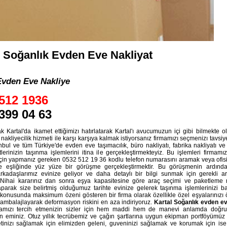
l Soğanlık Evden Eve Nakliyat
Evden Eve Nakliye
512 1936
399 04 63
k Kartal'da ikamet ettiğimizı hatırlatarak Kartal'ı avucumuzun içi gibi bilmekte 
r nakliyecilik hizmeti ile karşı karşıya kalmak istiyorsanız firmamızı seçmenizı tavsiy
anbul ve tüm Türkiye'de evden eve taşımacılık, büro nakliyatı, fabrika nakliyatı v
tlerinizin taşınma işlemlerini itina ile gerçekleştirmekteyiz. Bu işlemleri firmam
için yapmanız gereken 0532 512 19 36 kodlu telefon numarasını aramak veya ofis
 eşliğinde yüz yüze bir görüşme gerçekleştirmektir. Bu görüşmenin ardında
arkadaşlarımız evinize geliyor ve daha detaylı bir bilgi sunmak için gerekli ar
. Nihai kararınız dan sonra eşya kapasitesine göre araç seçimi ve paketleme
parak size belirtmiş olduğumuz tarihte evinize gelerek taşınma işlemlerinizi ba
onusunda maksimum özeni gösteren bir firma olarak özellikle özel eşyalarınızı ö
e ambalajlayarak deformasyon riskini en aza indiriyoruz.
Kartal Soğanlık evden ev
mamızı tercih etmenizin sizler için hem maddi hem de manevi anlamda doğru 
n eminiz. Otuz yıllık tecrübemiz ve çağın şartlarına uygun ekipman portföyümüz
inizı sağlamak için elimizden geleni, guveninizi sağlamak ve korumak için ise