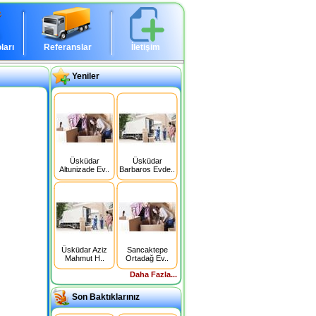
ları
Referanslar
İletişim
Yeniler
Üsküdar
Üsküdar
Altunizade Ev..
Barbaros Evde..
Üsküdar Aziz
Sancaktepe
Mahmut H..
Ortadağ Ev..
Daha Fazla...
Son Baktıklarınız