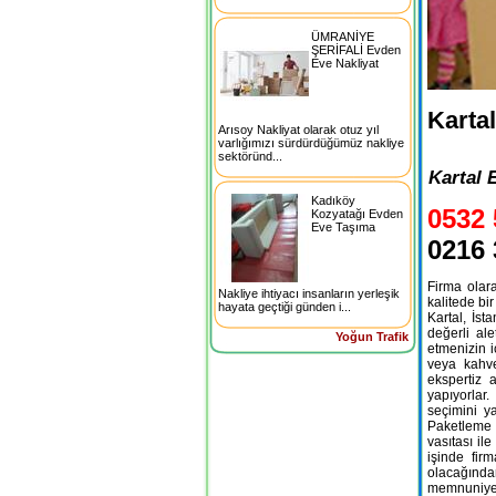
ÜMRANİYE
ŞERİFALİ Evden
Eve Nakliyat
Karta
Arısoy Nakliyat olarak otuz yıl
varlığımızı sürdürdüğümüz nakliye
sektöründ...
Kartal 
Kadıköy
0532 
Kozyatağı Evden
Eve Taşıma
0216 
Firma olara
Nakliye ihtiyacı insanların yerleşik
kalitede bi
hayata geçtiği günden i...
Kartal, İst
değerli ale
Yoğun Trafik
etmenizin 
veya kahve
ekspertiz 
yapıyorlar
seçimini ya
Paketleme k
vasıtası il
işinde fir
olacağında
memnuniyet