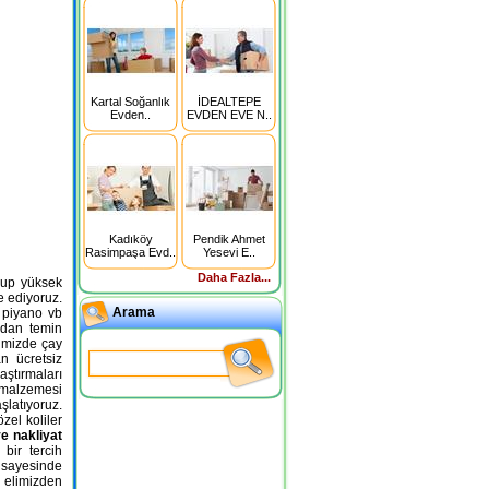
Kartal Soğanlık
İDEALTEPE
Evden..
EVDEN EVE N..
Kadıköy
Pendik Ahmet
Rasimpaşa Evd..
Yesevi E..
Daha Fazla...
olup yüksek
e ediyoruz.
Arama
e piyano vb
ızdan temin
imizde çay
n ücretsiz
aştırmaları
 malzemesi
şlatıyoruz.
zel koliler
e nakliyat
bir tercih
 sayesinde
 elimizden