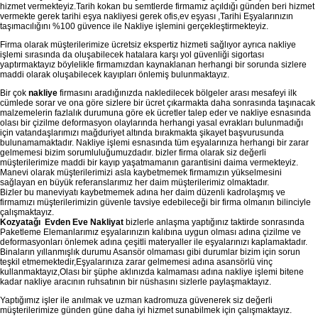
hizmet vermekteyiz.Tarih kokan bu semtlerde firmamız açıldığı günden beri hizmet
vermekte gerek tarihi eşya nakliyesi gerek ofis,ev eşyası ,Tarihi Eşyalarınızın
taşımacılığını %100 güvence ile Nakliye işlemini gerçekleştirmekteyiz.
Firma olarak müşterilerimize ücretsiz ekspertiz hizmeti sağlıyor ayrıca nakliye
işlemi sırasında da oluşabilecek hatalara karşı yol güvenliği sigortası
yaptırmaktayız böylelikle firmamızdan kaynaklanan herhangi bir sorunda sizlere
maddi olarak oluşabilecek kayıpları önlemiş bulunmaktayız.
Bir çok
nakliye
firmasını aradığınızda nakledilecek bölgeler arası mesafeyi ilk
cümlede sorar ve ona göre sizlere bir ücret çıkarmakta daha sonrasında taşınacak
malzemelerin fazlalık durumuna göre ek ücretler talep eder ve nakliye esnasında
olası bir çizilme deformasyon olaylarında herhangi yasal evrakları bulunmadığı
için vatandaşlarımızı mağduriyet altında bırakmakta şikayet başvurusunda
bulunamamaktadır. Nakliye işlemi esnasında tüm eşyalarınıza herhangi bir zarar
gelmemesi bizim sorumluluğumuzdadır. bizler firma olarak siz değerli
müşterilerimize maddi bir kayıp yaşatmamanın garantisini daima vermekteyiz.
Manevi olarak müşterilerimizi asla kaybetmemek firmamızın yükselmesini
sağlayan en büyük referanslarımız her daim müşterilerimiz olmaktadır.
Bizler bu maneviyatı kaybetmemek adına her daim düzenli kadrolaşmış ve
firmamızı müşterilerimizin güvenle tavsiye edebileceği bir firma olmanın bilinciyle
çalışmaktayız.
Kozyatağı Evden Eve Nakliyat
bizlerle anlaşma yaptığınız taktirde sonrasında
Paketleme Elemanlarımız eşyalarınızın kalıbına uygun olması adına çizilme ve
deformasyonları önlemek adına çeşitli materyaller ile eşyalarınızı kaplamaktadır.
Binaların yıllanmışlık durumu Asansör olmaması gibi durumlar bizim için sorun
teşkil etmemektedir,Eşyalarınıza zarar gelmemesi adına asansörlü vinç
kullanmaktayız,Olası bir şüphe aklınızda kalmaması adına nakliye işlemi bitene
kadar nakliye aracının ruhsatının bir nüshasını sizlerle paylaşmaktayız.
Yaptığımız işler ile anılmak ve uzman kadromuza güvenerek siz değerli
müşterilerimize günden güne daha iyi hizmet sunabilmek için çalışmaktayız.